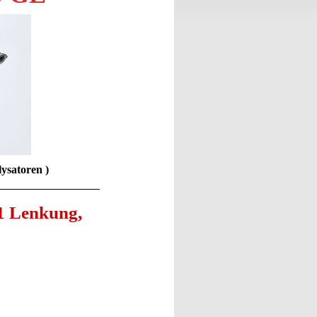
lysatoren )
1 Lenkung,