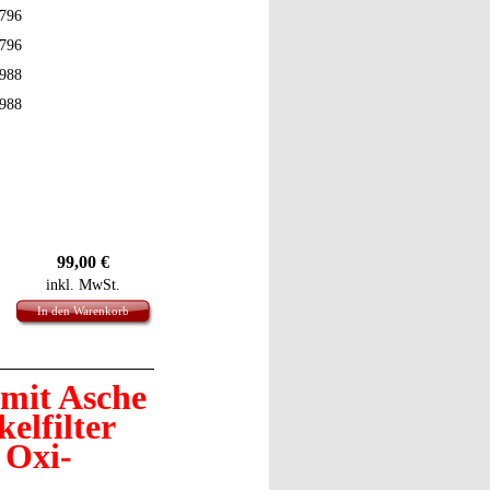
796
796
988
988
99,00
€
inkl. MwSt.
In den Warenkorb
 mit Asche
elfilter
 Oxi-