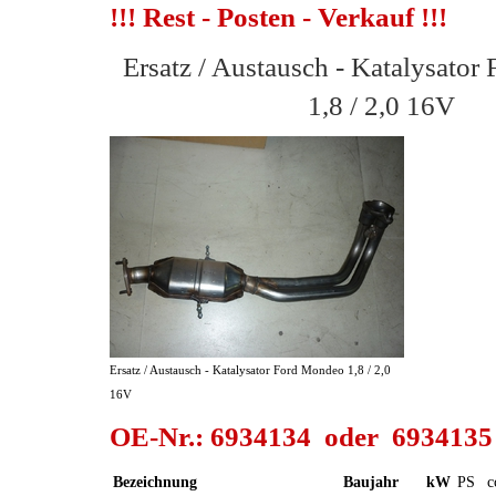
!!! Rest - Posten - Verkauf !!!
Ersatz / Austausch - Katalysato
1,8 / 2,0 16V
Ersatz / Austausch - Katalysator Ford Mondeo 1,8 / 2,0
16V
OE-Nr.: 6934134 oder 6934135
Bezeichnung
Baujahr
kW
PS
c