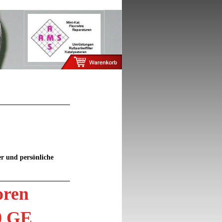
er und persönliche
oren
00 GE