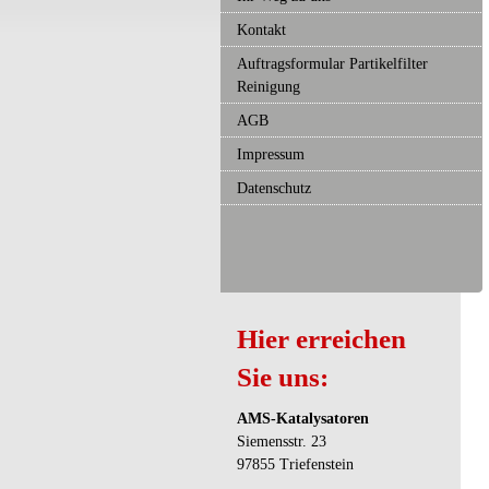
Kontakt
Auftragsformular Partikelfilter
Reinigung
AGB
Impressum
Datenschutz
Hier erreichen
Sie uns:
AMS-Katalysatoren
Siemensstr. 23
97855 Triefenstein