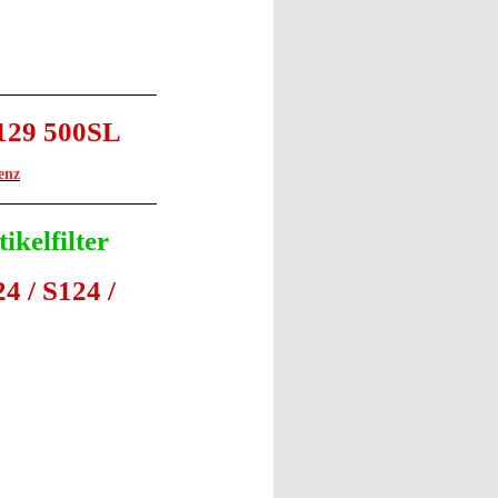
R129 500SL
enz
ikelfilter
 / S124 /