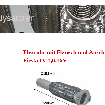
lysatoren
Flexrohr mit Flansch und Ansc
Fiesta IV 1,6,16V