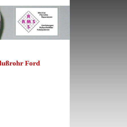
hlußrohr Ford