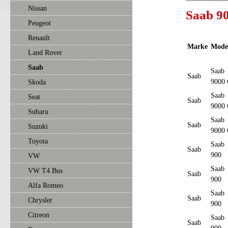
Nissan
Saab 90
Peugeot
Renault
Marke
Mode
Land Rover
Saab
Saab
Saab
9000
Skoda
Saab
Seat
Saab
9000
Subaru
Saab
Saab
Suzuki
9000
Toyota
Saab
Saab
900
VW
Saab
VW T4 Bus
Saab
900
Alfa Romeo
Saab
Saab
Chrysler
900
Citreon
Saab
Saab