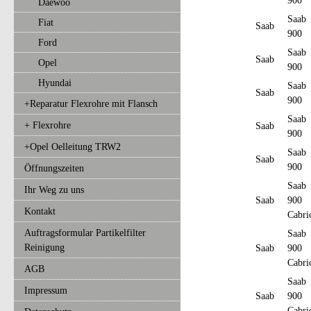
900
Daewoo
Saab
Fiat
Saab
900
Ford
Saab
Saab
Opel
900
Hyundai
Saab
Saab
900
+Reparatur Flexrohre mit Flansch
Saab
+ Flexrohre
Saab
900
+Opel Oelleitung TRW2
Saab
Saab
900
Öffnungszeiten
Saab
Ihr Weg zu uns
Saab
900
Kontakt
Cabri
Auftragsformular Partikelfilter
Saab
Reinigung
Saab
900
Cabri
AGB
Saab
Impressum
Saab
900
Cabri